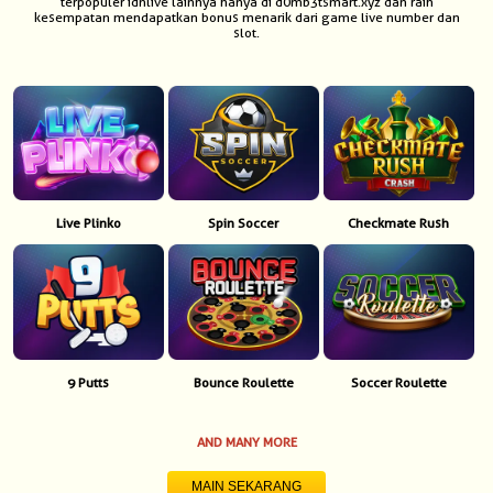
terpopuler idnlive lainnya hanya di d0mb3tsmart.xyz dan raih
kesempatan mendapatkan bonus menarik dari game live number dan
NEW
slot.
TANGKAS
RTP
DEPOSIT
WITHDRAW
PROMOSI
Live Plinko
Spin Soccer
Checkmate Rush
DOWNLOAD APLIKASI
REFERRAL
JACKPOT
9 Putts
Bounce Roulette
Soccer Roulette
VIP MEMBER
AND MANY MORE
HUBUNGI KAMI
MAIN SEKARANG