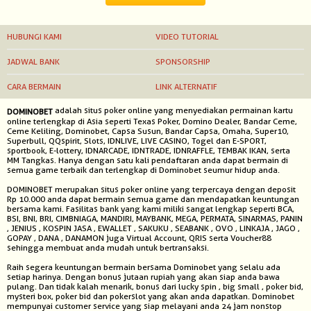
© Copyright 2026 d0mb3tsmart.xyz - All right reserved | 18+
HUBUNGI KAMI
VIDEO TUTORIAL
JADWAL BANK
SPONSORSHIP
CARA BERMAIN
LINK ALTERNATIF
adalah situs poker online yang menyediakan permainan kartu
DOMINOBET
online terlengkap di Asia seperti Texas Poker, Domino Dealer, Bandar Ceme,
Ceme Keliling, Dominobet, Capsa Susun, Bandar Capsa, Omaha, Super10,
Superbull, QQspirit, Slots, IDNLIVE, LIVE CASINO, Togel dan E-SPORT,
sportbook, E-lottery, IDNARCADE, IDNTRADE, IDNRAFFLE, TEMBAK IKAN, serta
MM Tangkas. Hanya dengan satu kali pendaftaran anda dapat bermain di
semua game terbaik dan terlengkap di Dominobet seumur hidup anda.
DOMINOBET merupakan situs poker online yang terpercaya dengan deposit
Rp 10.000 anda dapat bermain semua game dan mendapatkan keuntungan
bersama kami. Fasilitas bank yang kami miliki sangat lengkap seperti BCA,
BSI, BNI, BRI, CIMBNIAGA, MANDIRI, MAYBANK, MEGA, PERMATA, SINARMAS, PANIN
, JENIUS , KOSPIN JASA , EWALLET , SAKUKU , SEABANK , OVO , LINKAJA , JAGO ,
GOPAY , DANA , DANAMON juga Virtual Account, QRIS serta Voucher88
sehingga membuat anda mudah untuk bertransaksi.
Raih segera keuntungan bermain bersama Dominobet yang selalu ada
setiap harinya. Dengan bonus jutaan rupiah yang akan siap anda bawa
pulang. Dan tidak kalah menarik, bonus dari lucky spin , big small , poker bid,
mysteri box, poker bid dan pokerslot yang akan anda dapatkan. Dominobet
mempunyai customer service yang siap melayani anda 24 jam nonstop